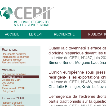
ACCUEIL
LE CEPII
RECHERCHE
PUBLICAT
Quand la citoyenneté s’efface der
Recherche
d’origine hispanique devant les 
Documents de travail
International Economics
La Lettre du CEPII, N°467, juin 20
Rapports d’étude
Simone Bertoli, Morgane Laouén
Revues scientifiques
Analyses
L’Union européenne sous pressi
L'économie mondiale
redirigent-ils les exportations c
La Lettre du CEPII
Le Blog du CEPII
La Lettre du CEPII, N°466, mai 20
Les vidéos
Livres
Charlotte Emlinger
,
Kevin Lefebvr
Panorama du CEPII
Policy Brief
L’émergence de l’extrême droite
La vie du CEPII
partis traditionnels sur la questi
Rapport d'activité
Rapport d'évaluation