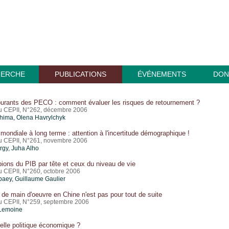
HERCHE
PUBLICATIONS
ÉVÉNEMENTS
DON
courants des PECO : comment évaluer les risques de retournement ?
du CEPII, N°262, décembre 2006
ima, Olena Havrylchyk
ondiale à long terme : attention à l'incertitude démographique !
du CEPII, N°261, novembre 2006
rgy, Juha Alho
ons du PIB par tête et ceux du niveau de vie
du CEPII, N°260, octobre 2006
baey,
Guillaume Gaulier
 de main d'oeuvre en Chine n'est pas pour tout de suite
du CEPII, N°259, septembre 2006
 Lemoine
uelle politique économique ?