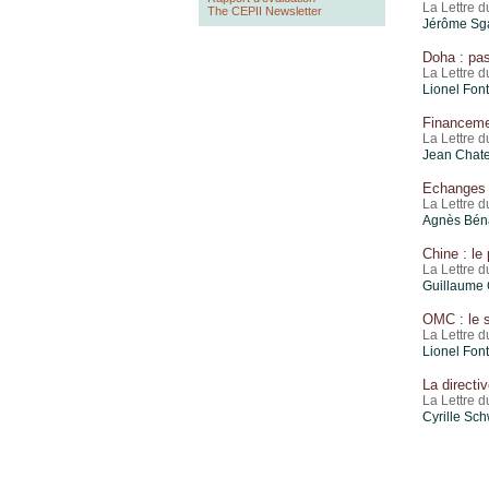
La Lettre 
The CEPII Newsletter
Jérôme Sg
Doha : pas
La Lettre d
Lionel Fon
Financemen
La Lettre 
Jean Chate
Echanges i
La Lettre d
Agnès Béna
Chine : le 
La Lettre 
Guillaume 
OMC : le s
La Lettre d
Lionel Fon
La directi
La Lettre d
Cyrille Sc