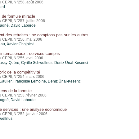
du CEPII, N°258, août 2006
ard
 de formule miracle
u CEPII, N°257, juillet 2006
tagné, David Laborde
t des retraites : ne comptons pas sur les autres
du CEPII, N°256, mai 2006
au, Xavier Chojnicki
nternationaux : services compris
u CEPII, N°255, avril 2006
ssy-Quéré, Cyrille Schwellnus, Deniz Ünal-Kesenci
prix de la compétitivité
du CEPII, N°254, mars 2006
Gaulier
, Françoise Lemoine, Deniz Ünal-Kesenci
ens de la formule
u CEPII, N°253, février 2006
tagné, David Laborde
ve services : une analyse économique
u CEPII, N°252, janvier 2006
hwellnus