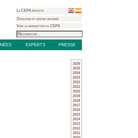
Le CEPII recrute
S'inscrire et rester informé
Voir la newsletter du CEPII
NÉES
EXPERTS
PRESSE
2026
2025
2024
2023
2022
2021
2020
2019
2018
2017
2016
2015
2014
2013
2012
2011
2010