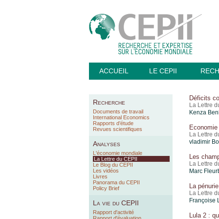
ACCUEIL
LE CEPII
REC
Déficits 
Recherche
La Lettre 
Documents de travail
Kenza Benh
International Economics
Rapports d’étude
Economie m
Revues scientifiques
La Lettre 
vladimir Bo
Analyses
L'économie mondiale
Les champi
La Lettre du CEPII
La Lettre 
Le Blog du CEPII
Les vidéos
Marc Fleur
Livres
Panorama du CEPII
La pénurie
Policy Brief
La Lettre 
Françoise
La vie du CEPII
Rapport d'activité
Lula 2 : q
Rapport d'évaluation