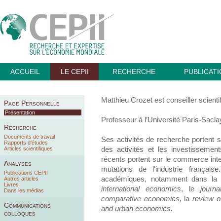
ACCUEIL
LE CEPII
RECHERCHE
PUBLICAT
Matthieu Crozet est conseiller scienti
Page Personnelle
Présentation
Professeur à l’Université Paris-Sacla
Recherche
Documents de travail
Ses activités de recherche portent su
Rapports d'études
Articles scientifiques
des activités et les investissemen
récents portent sur le commerce int
Analyses
mutations de l'industrie français
Publications CEPII
académiques, notamment dans la
Autres articles
Livres
international economics
, le
journ
Dans les médias
comparative economics
, la
review o
Communications
and urban economics.
colloques