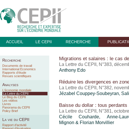
ACCUEIL
LE CEPII
RECHERCHE
PUBLICAT
Migrations et salaires : le cas d
Recherche
La Lettre du CEPII, N°383, décem
Documents de travail
International Economics
Anthony Edo
Rapports d’étude
Revues scientifiques
Réduire les divergences en zone 
Analyses
La Lettre du CEPII, N°382, novem
L'économie mondiale
Jézabel Couppey-Soubeyran, Sa
La Lettre du CEPII
Le Blog du CEPII
Les vidéos
Livres
Baisse du dollar : tous perdants
Panorama du CEPII
La Lettre du CEPII, N°381, octobr
Policy Brief
Cécile Couharde, Anne-Lau
La vie du CEPII
Mignon
& Florian Morvillier
Rapport d'activité
Rapport d'évaluation