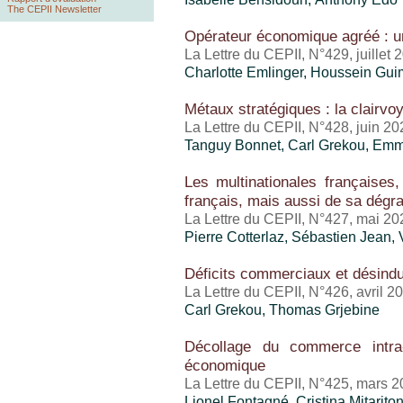
The CEPII Newsletter
Opérateur économique agréé : u
La Lettre du CEPII, N°429, juillet 
Charlotte Emlinger
,
Houssein Gui
Métaux stratégiques : la clairvo
La Lettre du CEPII, N°428, juin 20
Tanguy Bonnet,
Carl Grekou
, Em
Les multinationales françaises
français, mais aussi de sa dégr
La Lettre du CEPII, N°427, mai 20
Pierre Cotterlaz
,
Sébastien Jean
,
Déficits commerciaux et désindus
La Lettre du CEPII, N°426, avril 2
Carl Grekou
,
Thomas Grjebine
Décollage du commerce intra-a
économique
La Lettre du CEPII, N°425, mars 
Lionel Fontagné,
Cristina Mitarito