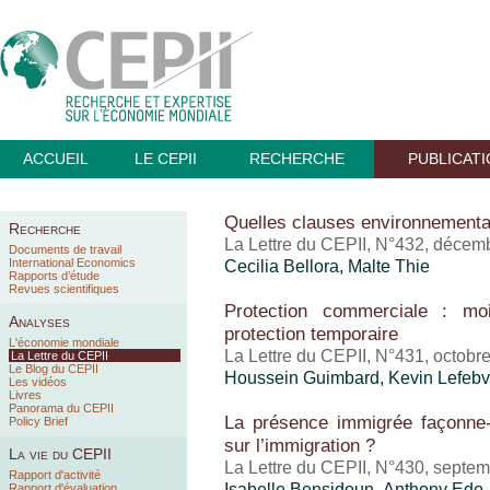
ACCUEIL
LE CEPII
RECHERCHE
PUBLICAT
Quelles clauses environnement
Recherche
La Lettre du CEPII, N°432, décem
Documents de travail
International Economics
Cecilia Bellora, Malte Thie
Rapports d’étude
Revues scientifiques
Protection commerciale : mo
Analyses
protection temporaire
L'économie mondiale
La Lettre du CEPII, N°431, octobr
La Lettre du CEPII
Le Blog du CEPII
Houssein Guimbard
,
Kevin Lefebv
Les vidéos
Livres
Panorama du CEPII
La présence immigrée façonne-
Policy Brief
sur l’immigration ?
La vie du CEPII
La Lettre du CEPII, N°430, septe
Rapport d'activité
Isabelle Bensidoun
,
Anthony Edo
Rapport d'évaluation