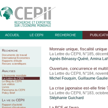
ACCUEIL
LE CEPII
RECHERCHE
PUBLICAT
Monnaie unique, fiscalité unique
Recherche
La Lettre du CEPII, N°185, décem
Documents de travail
International Economics
Agnès Bénassy-Quéré, Amina Lah
Rapports d’étude
Revues scientifiques
Ouverture, concurrence et multi
Analyses
La Lettre du CEPII, N°184, novem
L'économie mondiale
Michel Fouquin
,
Guillaume Gaulie
La Lettre du CEPII
Le Blog du CEPII
Les vidéos
Livres
La crise japonaise est-elle finie 
Panorama du CEPII
La Lettre du CEPII, N°183, octobr
Policy Brief
Stéphanie Guichard
La vie du CEPII
Rapport d'activité
La BCE et l'euro
Rapport d'évaluation