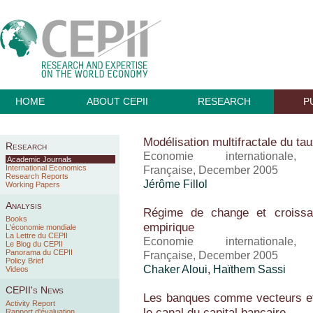
HOME
ABOUT CEPII
RESEARCH
P
Modélisation multifractale du ta
Research
Economie international
Academic Journals
International Economics
Française, December 2005
Research Reports
Jérôme Fillol
Working Papers
Analysis
Régime de change et croissa
Books
empirique
L'économie mondiale
La Lettre du CEPII
Economie international
Le Blog du CEPII
Panorama du CEPII
Française, December 2005
Policy Brief
Chaker Aloui, Haïthem Sassi
Videos
CEPII's News
Les banques comme vecteurs et 
Activity Report
le canal du capital bancaire
Rapport d'évaluation