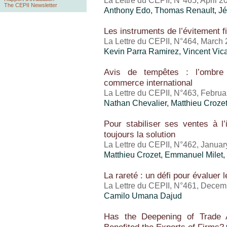
La Lettre du CEPII, N°465, April 2
The CEPII Newsletter
Anthony Edo
, Thomas Renault,
Jé
Les instruments de l’évitement f
La Lettre du CEPII, N°464, March
Kevin Parra Ramirez,
Vincent Vic
Avis de tempêtes : l’ombre 
commerce international
La Lettre du CEPII, N°463, Febru
Nathan Chevalier,
Matthieu Croze
Pour stabiliser ses ventes à l’i
toujours la solution
La Lettre du CEPII, N°462, Janua
Matthieu Crozet
, Emmanuel Milet,
La rareté : un défi pour évaluer
La Lettre du CEPII, N°461, Dece
Camilo Umana Dajud
Has the Deepening of Trade 