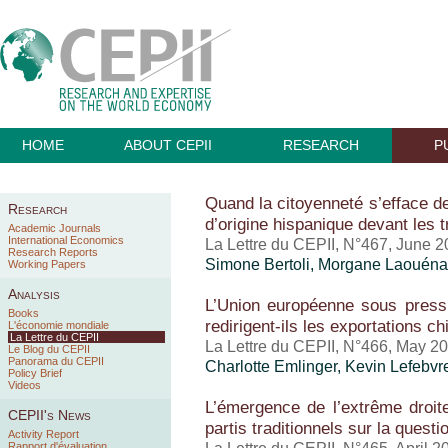
HOME
ABOUT CEPII
RESEARCH
P
Quand la citoyenneté s’efface der
Research
d’origine hispanique devant les 
Academic Journals
International Economics
La Lettre du CEPII, N°467, June 
Research Reports
Simone Bertoli, Morgane Laouén
Working Papers
Analysis
L’Union européenne sous pressi
Books
redirigent-ils les exportations c
L'économie mondiale
La Lettre du CEPII
La Lettre du CEPII, N°466, May 2
Le Blog du CEPII
Panorama du CEPII
Charlotte Emlinger
,
Kevin Lefebvr
Policy Brief
Videos
L’émergence de l’extrême droite
CEPII's News
partis traditionnels sur la questi
Activity Report
Rapport d'évaluation