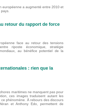
ion européenne a augmenté entre 2010 et
s pays.
u retour du rapport de force
uropéenne face au retour des tensions
entre riposte économique, stratégie
mondiaux, au bénéfice potentiel de la
ernationales : rien que la
taphores maritimes ne manquent pas pour
tion, ces images traduisent autant les
nt ce phénomène. À rebours des discours
s Héran et Anthony Edo, permettent de