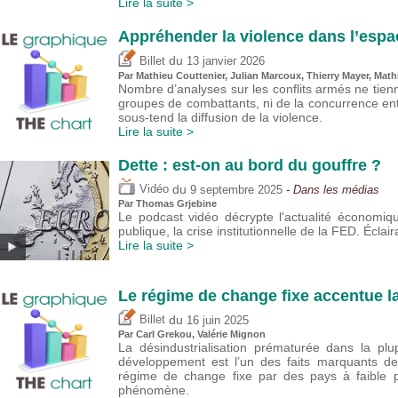
Lire la suite >
Appréhender la violence dans l’esp
du
Billet
13 janvier 2026
Par Mathieu Couttenier, Julian Marcoux,
Thierry Mayer
, Mat
Nombre d’analyses sur les conflits armés ne tienn
groupes de combattants, ni de la concurrence en
sous-tend la diffusion de la violence.
Lire la suite >
Dette : est-on au bord du gouffre ?
du
Vidéo
9 septembre 2025
- Dans les médias
Par
Thomas Grjebine
Le podcast vidéo décrypte l'actualité économiqu
publique, la crise institutionnelle de la FED. Écl
Lire la suite >
Le régime de change fixe accentue la
du
Billet
16 juin 2025
Par
Carl Grekou
,
Valérie Mignon
La désindustrialisation prématurée dans la p
développement est l’un des faits marquants de
régime de change fixe par des pays à faible pr
phénomène.