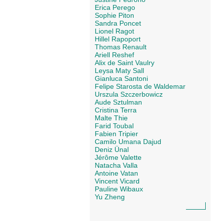
Erica Perego
Sophie Piton
Sandra Poncet
Lionel Ragot
Hillel Rapoport
Thomas Renault
Ariell Reshef
Alix de Saint Vaulry
Leysa Maty Sall
Gianluca Santoni
Felipe Starosta de Waldemar
Urszula Szczerbowicz
Aude Sztulman
Cristina Terra
Malte Thie
Farid Toubal
Fabien Tripier
Camilo Umana Dajud
Deniz Ünal
Jérôme Valette
Natacha Valla
Antoine Vatan
Vincent Vicard
Pauline Wibaux
Yu Zheng