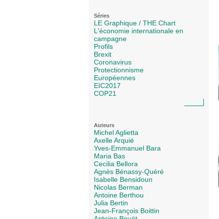
Séries
LE Graphique / THE Chart
L'économie internationale en
campagne
Profils
Brexit
Coronavirus
Protectionnisme
Européennes
EIC2017
COP21
Auteurs
Michel Aglietta
Axelle Arquié
Yves-Emmanuel Bara
Maria Bas
Cecilia Bellora
Agnès Bénassy-Quéré
Isabelle Bensidoun
Nicolas Berman
Antoine Berthou
Julia Bertin
Jean-François Boittin
Antoine Bouët