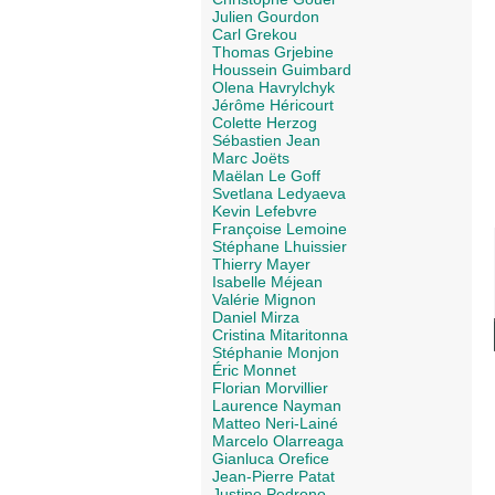
Julien Gourdon
Carl Grekou
Thomas Grjebine
Houssein Guimbard
Olena Havrylchyk
Jérôme Héricourt
Colette Herzog
Sébastien Jean
Marc Joëts
Maëlan Le Goff
Svetlana Ledyaeva
Kevin Lefebvre
Françoise Lemoine
Stéphane Lhuissier
Thierry Mayer
Isabelle Méjean
Valérie Mignon
Daniel Mirza
Cristina Mitaritonna
Stéphanie Monjon
Éric Monnet
Florian Morvillier
Laurence Nayman
Matteo Neri-Lainé
Marcelo Olarreaga
Gianluca Orefice
Jean-Pierre Patat
Justine Pedrono