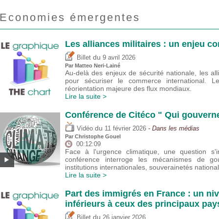
Economies émergentes
Les alliances militaires : un enjeu 
du
Billet
9 avril 2026
Par
Matteo Neri-Lainé
Au-delà des enjeux de sécurité nationale, les alli
pour sécuriser le commerce international. Leu
réorientation majeure des flux mondiaux.
Lire la suite >
Conférence de Citéco " Qui gouverne 
du
Vidéo
11 février 2026
- Dans les médias
Par
Christophe Gouel
00:12:09
Face à l'urgence climatique, une question s'
conférence interroge les mécanismes de go
institutions internationales, souverainetés natio
Lire la suite >
Part des immigrés en France : un ni
inférieurs à ceux des principaux pa
du
Billet
26 janvier 2026