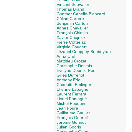
Vincent Bouvatier
Thomas Brand
Gunther Capelle-Blancard
Céline Carrère
Benjamin Carton
Agnès Chevallier
François Chimits
Xavier Chojnicki
Pierre Cotterlaz
Virginie Coudert
Jézabel Couppey-Soubeyran
Anna Creti
Matthieu Crozet
Christophe Destais
Evelyne Dourille-Feer
Gilles Dufrénot
Anthony Edo
Charlotte Emlinger
Etienne Espagne
Laurent Ferrara
Lionel Fontagné
Michel Fouquin
Jean Fouré
Guillaume Gaulier
François Geerolf
Jérôme Gonnot
Julien Gooris
Christophe Gouel