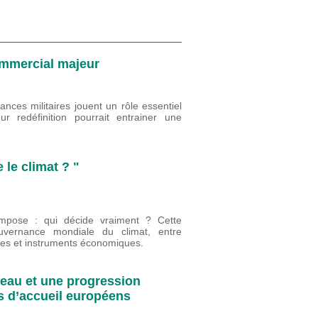
commercial majeur
ances militaires jouent un rôle essentiel
r redéfinition pourrait entrainer une
le climat ? "
impose : qui décide vraiment ? Cette
uvernance mondiale du climat, entre
nales et instruments économiques.
veau et une progression
ys d’accueil européens