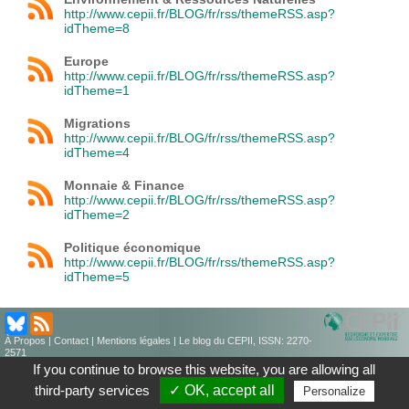
http://www.cepii.fr/BLOG/fr/rss/themeRSS.asp?
idTheme=8
Europe
http://www.cepii.fr/BLOG/fr/rss/themeRSS.asp?
idTheme=1
Migrations
http://www.cepii.fr/BLOG/fr/rss/themeRSS.asp?
idTheme=4
Monnaie & Finance
http://www.cepii.fr/BLOG/fr/rss/themeRSS.asp?
idTheme=2
Politique économique
http://www.cepii.fr/BLOG/fr/rss/themeRSS.asp?
idTheme=5
À Propos
|
Contact
|
Mentions légales
| Le blog du CEPII, ISSN: 2270-
2571
If you continue to browse this website, you are allowing all
third-party services
✓ OK, accept all
Personalize