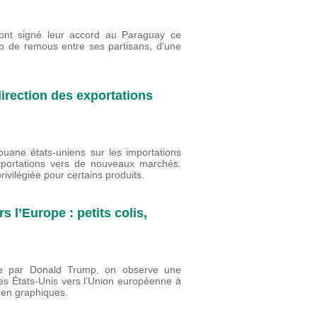
ont signé leur accord au Paraguay ce
up de remous entre ses partisans, d'une
edirection des exportations
ouane états-uniens sur les importations
exportations vers de nouveaux marchés.
ivilégiée pour certains produits.
 l’Europe : petits colis,
ce par Donald Trump, on observe une
des États-Unis vers l’Union européenne à
t en graphiques.