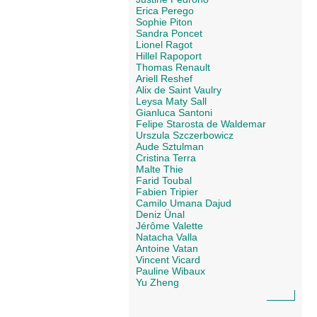
Erica Perego
Sophie Piton
Sandra Poncet
Lionel Ragot
Hillel Rapoport
Thomas Renault
Ariell Reshef
Alix de Saint Vaulry
Leysa Maty Sall
Gianluca Santoni
Felipe Starosta de Waldemar
Urszula Szczerbowicz
Aude Sztulman
Cristina Terra
Malte Thie
Farid Toubal
Fabien Tripier
Camilo Umana Dajud
Deniz Ünal
Jérôme Valette
Natacha Valla
Antoine Vatan
Vincent Vicard
Pauline Wibaux
Yu Zheng