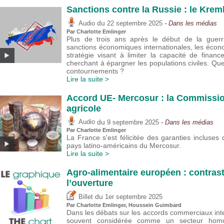
Sanctions contre la Russie : le Kremli
du
Audio
22 septembre 2025
- Dans les médias
Par
Charlotte Emlinger
Plus de trois ans après le début de la guer
sanctions économiques internationales, les écon
stratégie visant à limiter la capacité de finance
cherchant à épargner les populations civiles. Quel
contournements ?
Lire la suite >
Accord UE- Mercosur : la Commission
agricole
du
Audio
9 septembre 2025
- Dans les médias
Par
Charlotte Emlinger
La France s'est félicitée des garanties incluses
pays latino-américains du Mercosur.
Lire la suite >
Agro-alimentaire européen : contrast
l’ouverture
du
Billet
1er septembre 2025
Par
Charlotte Emlinger
,
Houssein Guimbard
Dans les débats sur les accords commerciaux inte
souvent considérée comme un secteur homo