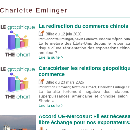
Charlotte Emlinger
La redirection du commerce chinois 
du
Billet
12 juin 2026
Par
Charlotte Emlinger
,
Kevin Lefebvre
,
Isabelle Méjean
,
Vin
La fermeture des États-Unis depuis le retour a
risque d’une réorientation des exportations chin
ampleur ?
Lire la suite >
Caractériser les relations géopoliti
commerce
du
Billet
23 mars 2026
Par Nathan Chevalier,
Matthieu Crozet
,
Charlotte Emlinger
,
D
La tonalité fortement négative des relation
superpuissances américaine et chinoise selon l
Shade ».
Lire la suite >
Accord UE-Mercosur: «il est nécessa
libre échange pour nos exportateurs