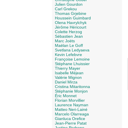
Julien Gourdon
Carl Grekou
Thomas Grjebine
Houssein Guimbard
Olena Havrylchyk
Jérôme Héricourt
Colette Herzog
Sébastien Jean
Marc Joëts
Maëlan Le Goff
Svetlana Ledyaeva
Kevin Lefebvre
Françoise Lemoine
Stéphane Lhuissier
Thierry Mayer
Isabelle Méjean
Valérie Mignon
Daniel Mirza
Cristina Mitaritonna
Stéphanie Monjon
Éric Monnet
Florian Morvillier
Laurence Nayman
Matteo Neri-Lainé
Marcelo Olarreaga
Gianluca Orefice
Jean-Pierre Patat
Justine Pedrono