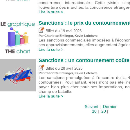
concurrence internationale. Cette vision sim
l’ouverture des marchés, la concurrence étrangère 
Lire la suite >
Sanctions : le prix du contournemen
du
Billet
19 mai 2025
Par
Charlotte Emlinger
,
Kevin Lefebvre
Les sanctions commerciales imposées à l’économ
ses approvisionnements, elles augmentent égalem
Lire la suite >
Sanctions : un contournement coûte
du
Billet
28 avril 2025
Par
Charlotte Emlinger
,
Kevin Lefebvre
Les sanctions promulguées à l’encontre de la R
contournées. Pour autant, elles n’ont pas été ine
payer bien plus cher pour ses importations, no
champ de bataille.
Lire la suite >
Suivant
|
Dernier
10
|
20
|