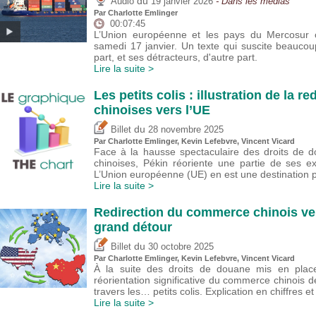
du
Audio
19 janvier 2026
- Dans les médias
Par
Charlotte Emlinger
00:07:45
L’Union européenne et les pays du Mercosur 
samedi 17 janvier. Un texte qui suscite beauco
part, et ses détracteurs, d'autre part.
Lire la suite >
Les petits colis : illustration de la r
chinoises vers l’UE
du
Billet
28 novembre 2025
Par
Charlotte Emlinger
,
Kevin Lefebvre
,
Vincent Vicard
Face à la hausse spectaculaire des droits de d
chinoises, Pékin réoriente une partie de ses 
L’Union européenne (UE) en est une destination pr
Lire la suite >
Redirection du commerce chinois vers
grand détour
du
Billet
30 octobre 2025
Par
Charlotte Emlinger
,
Kevin Lefebvre
,
Vincent Vicard
À la suite des droits de douane mis en pla
réorientation significative du commerce chinois 
travers les… petits colis. Explication en chiffres e
Lire la suite >