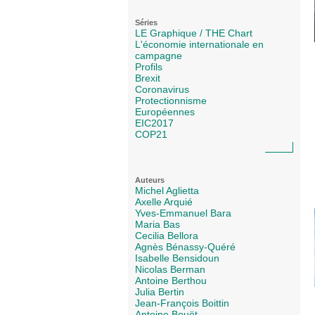
Séries
LE Graphique / THE Chart
L'économie internationale en
campagne
Profils
Brexit
Coronavirus
Protectionnisme
Européennes
EIC2017
COP21
Auteurs
Michel Aglietta
Axelle Arquié
Yves-Emmanuel Bara
Maria Bas
Cecilia Bellora
Agnès Bénassy-Quéré
Isabelle Bensidoun
Nicolas Berman
Antoine Berthou
Julia Bertin
Jean-François Boittin
Antoine Bouët