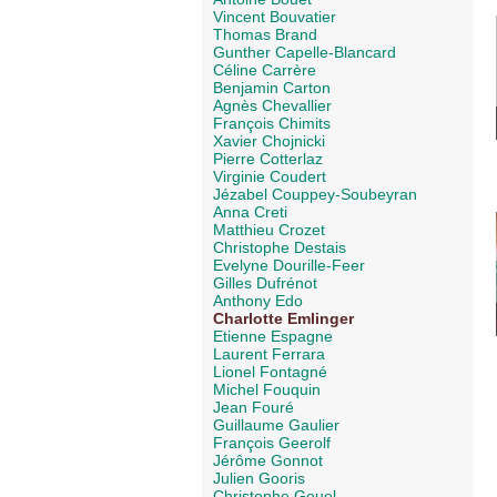
Vincent Bouvatier
Thomas Brand
Gunther Capelle-Blancard
Céline Carrère
Benjamin Carton
Agnès Chevallier
François Chimits
Xavier Chojnicki
Pierre Cotterlaz
Virginie Coudert
Jézabel Couppey-Soubeyran
Anna Creti
Matthieu Crozet
Christophe Destais
Evelyne Dourille-Feer
Gilles Dufrénot
Anthony Edo
Charlotte Emlinger
Etienne Espagne
Laurent Ferrara
Lionel Fontagné
Michel Fouquin
Jean Fouré
Guillaume Gaulier
François Geerolf
Jérôme Gonnot
Julien Gooris
Christophe Gouel