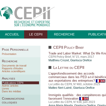
ACCUEIL
LE CEPII
RECHERCHE
PUBLICAT
CEPII Policy Brief
Page Personnelle
Trade and Labor Market: What Do We Kn
Présentation
CEPII Policy Brief, N°15, mars 2017
Matthieu Crozet
,
Gianluca Orefice
Recherche
Documents de travail
La Lettre du CEPII
Rapports d'études
Articles scientifiques
L’approfondissement des accords
commerciaux dans les PED a-t-il bénéfici
Analyses
aux exportations des entreprises?
Publications CEPII
La Lettre du CEPII, N°460, octobre 2025
Autres articles
Matteo Neri-Lainé
,
Gianluca Orefice
Livres
Dans les médias
Immigrés qualifiés : des compétences qui
Communications
favorisent l’innovation
colloques
La Lettre du CEPII, N°438, juin 2023
Anna Maria Mayda
,
Gianluca Orefice
, Gianl