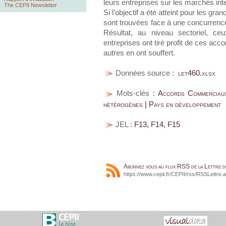
leurs entreprises sur les marchés inte
The CEPII Newsletter
Si l’objectif a été atteint pour les gra
sont trouvées face à une concurrence
Résultat, au niveau sectoriel, c
entreprises ont tiré profit de ces ac
autres en ont souffert.
Données source :
let460.xlsx
Mots-clés :
Accords Commerciaux
hétérogènes | Pays en développement
JEL :
F13, F14, F15
Abonnez vous au flux RSS de la Lettre 
https://www.cepii.fr/CEPII/rss/RSSLettre.