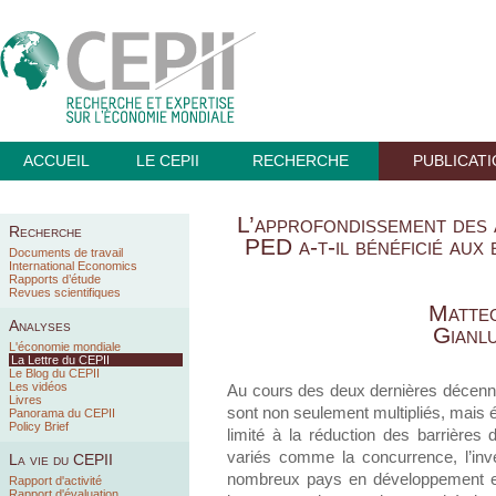
ACCUEIL
LE CEPII
RECHERCHE
PUBLICAT
L’approfondissement des
Recherche
PED a-t-il bénéficié aux
Documents de travail
International Economics
Rapports d’étude
Revues scientifiques
Matteo
Analyses
Gianl
L'économie mondiale
La Lettre du CEPII
Le Blog du CEPII
Les vidéos
Au cours des deux dernières décenn
Livres
sont non seulement multipliés, mais é
Panorama du CEPII
Policy Brief
limité à la réduction des barrières
variés comme la concurrence, l’inve
La vie du CEPII
nombreux pays en développement en 
Rapport d'activité
Rapport d'évaluation