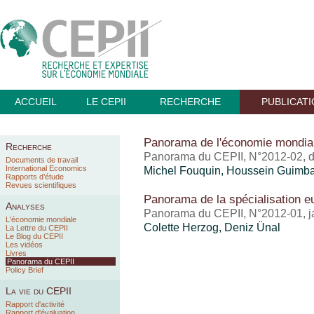
ACCUEIL
LE CEPII
RECHERCHE
PUBLICAT
Panorama de l'économie mondia
Recherche
Panorama du CEPII, N°2012-02, 
Documents de travail
International Economics
Michel Fouquin
,
Houssein Guimb
Rapports d’étude
Revues scientifiques
Panorama de la spécialisation 
Analyses
Panorama du CEPII, N°2012-01, j
L'économie mondiale
Colette Herzog,
Deniz Ünal
La Lettre du CEPII
Le Blog du CEPII
Les vidéos
Livres
Panorama du CEPII
Policy Brief
La vie du CEPII
Rapport d'activité
Rapport d'évaluation