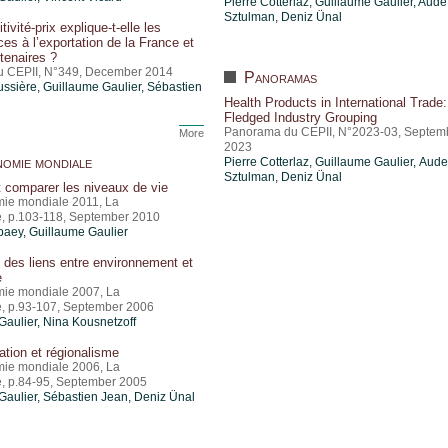
Pierre Cotterlaz
,
Guillaume Gaulier
,
Aude
Sztulman
,
Deniz Ünal
ivité-prix explique-t-elle les
es à l’exportation de la France et
tenaires ?
du CEPII, N°349, December 2014
Panoramas
ussière,
Guillaume Gaulier
,
Sébastien
Health Products in International Trade: 
Fledged Industry Grouping
Panorama du CEPII, N°2023-03, Septem
More
2023
omie mondiale
Pierre Cotterlaz
,
Guillaume Gaulier
,
Aude
Sztulman
,
Deniz Ünal
 comparer les niveaux de vie
mie mondiale 2011, La
, p.103-118, September 2010
baey,
Guillaume Gaulier
des liens entre environnement et
e
mie mondiale 2007, La
, p.93-107, September 2006
Gaulier
, Nina Kousnetzoff
ation et régionalisme
mie mondiale 2006, La
, p.84-95, September 2005
Gaulier
,
Sébastien Jean
,
Deniz Ünal