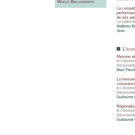
Whole Bibliography
La compétit
performanc
de ses par
La Lettre 
Matthieu B
Jean
L'écon
Mesurer et
In L'écono
Découverte
Marc Fleur
La mesure 
croissanc
In L'écono
Découverte
Guillaume 
Régionalis
In L'écono
Découverte
Guillaume 