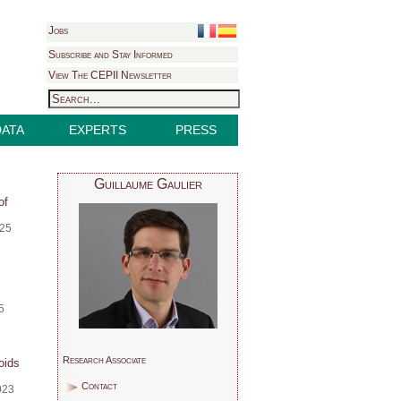
Jobs
Subscribe and Stay Informed
View The CEPII Newsletter
DATA
EXPERTS
PRESS
Guillaume Gaulier
of
025
5
Research Associate
oids
Contact
023