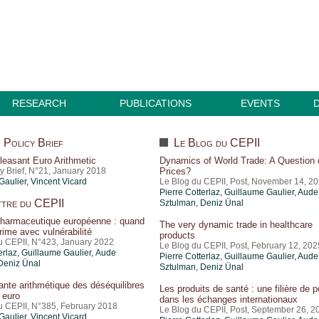
RESEARCH
PUBLICATIONS
EVENTS
Policy Brief
Le Blog du CEPII
easant Euro Arithmetic
Dynamics of World Trade: A Question 
y Brief, N°21, January 2018
Prices?
Gaulier
,
Vincent Vicard
Le Blog du CEPII, Post, November 14, 2
Pierre Cotterlaz
,
Guillaume Gaulier
,
Aude
tre du CEPII
Sztulman
,
Deniz Ünal
 pharmaceutique européenne : quand
The very dynamic trade in healthcare
 rime avec vulnérabilité
products
du CEPII, N°423, January 2022
Le Blog du CEPII, Post, February 12, 202
erlaz
,
Guillaume Gaulier
,
Aude
Pierre Cotterlaz
,
Guillaume Gaulier
,
Aude
Deniz Ünal
Sztulman
,
Deniz Ünal
ante arithmétique des déséquilibres
Les produits de santé : une filière de p
 euro
dans les échanges internationaux
du CEPII, N°385, February 2018
Le Blog du CEPII, Post, September 26, 2
Gaulier
,
Vincent Vicard