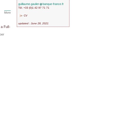
guillaume.gaulier
banque-france.fr
Tél. +33 (0)1 42 97 71 71
More
CV
updated : June 28, 2021
a Full-
ber