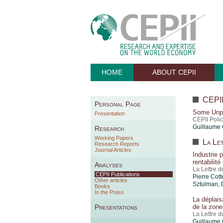
HOME
ABOUT CEPII
CEPII 
Personal Page
Some Unpl
Presentation
CEPII Polic
Guillaume 
Research
Working Papers
La Let
Research Reports
Journal Articles
Industrie
rentabilité
Analyses
La Lettre 
CEPII Publications
Pierre Cott
Other articles
Sztulman
,
Books
In the Press
La déplais
Presentations
de la zone
La Lettre 
Guillaume 