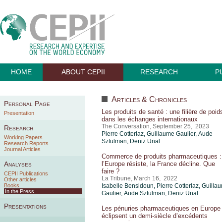
HOME
ABOUT CEPII
RESEARCH
P
Articles & Chronicles
Personal Page
Les produits de santé : une filière de poid
Presentation
dans les échanges internationaux
The Conversation, September 25, 2023
Research
Pierre Cotterlaz
,
Guillaume Gaulier
,
Aude
Working Papers
Sztulman
,
Deniz Ünal
Research Reports
Journal Articles
Commerce de produits pharmaceutiques :
Analyses
l’Europe résiste, la France décline. Que
faire ?
CEPII Publications
La Tribune, March 16, 2022
Other articles
Books
Isabelle Bensidoun
,
Pierre Cotterlaz
,
Guilla
In the Press
Gaulier
,
Aude Sztulman
,
Deniz Ünal
Presentations
Les pénuries pharmaceutiques en Europe
éclipsent un demi-siècle d’excédents