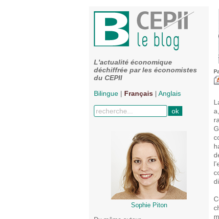
L'actualité économique
déchiffrée par les économistes
Pa
du CEPII
Bilingue
|
Français
|
Anglais
L
a
r
G
c
h
d
l
c
d
C
Sophie Piton
c
m