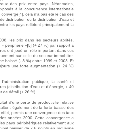
iveaux des prix entre pays. Néanmoins,
exposés à la concurrence internationale
t convergé[4], cela n’a pas été le cas des
e distribution ou la distribution d’eau et
ntre les pays reflètent principalement la
008, les prix dans les secteurs abrités,
« périphérie »[5] (+ 27 %) par rapport à
res ont joué un rôle important dans ces
quement sur celle du secteur immobilier.
ême baissé (- 8 %) entre 1999 et 2008. Et
 toujours une forte augmentation (+ 24 %)
’administration publique, la santé et
res (distribution d’eau et d’énergie, + 40
 de détail (+ 26 %).
tat d’une perte de productivité relative
sultent également de la forte baisse des
en effet, permis une convergence des taux
u des années 2000. Cette convergence a
 les pays périphériques relativement aux
ominal baisser de 7,6 points en moyenne