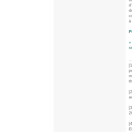
d
d
c
à
P
«
s
[
p
m
t
[
a
[
2
[
E