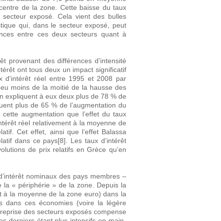
entre de la zone. Cette baisse du taux
 secteur exposé. Cela vient des bulles
tique qui, dans le secteur exposé, peut
rences entre ces deux secteurs quant à
rêt provenant des différences d’intensité
ntérêt ont tous deux un impact significatif
ux d'intérêt réel entre 1995 et 2008 par
peu moins de la moitié de la hausse des
lson expliquent à eux deux plus de 78 % de
liquent plus de 65 % de l’augmentation du
à cette augmentation que l’effet du taux
intérêt réel relativement à la moyenne de
tif. Cet effet, ainsi que l’effet Balassa
tif dans ce pays[8]. Les taux d’intérêt
lutions de prix relatifs en Grèce qu’en
x d’intérêt nominaux des pays membres –
e la « périphérie » de la zone. Depuis la
ent à la moyenne de la zone euro) dans la
tifs dans ces économies (voire la légère
 La reprise des secteurs exposés compense
ces derniers étant plus intensifs en main-