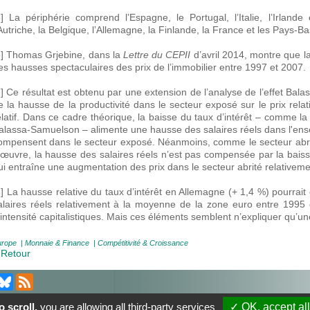
5] La périphérie comprend l’Espagne, le Portugal, l’Italie, l’Irlan
’Autriche, la Belgique, l’Allemagne, la Finlande, la France et les Pays-Ba
6] Thomas Grjebine, dans la
Lettre du CEPII
d’avril 2014, montre que l
es hausses spectaculaires des prix de l’immobilier entre 1997 et 2007.
7] Ce résultat est obtenu par une extension de l’analyse de l’effet Bala
e la hausse de la productivité dans le secteur exposé sur le prix relatif
elatif. Dans ce cadre théorique, la baisse du taux d’intérêt – comme la 
alassa-Samuelson – alimente une hausse des salaires réels dans l'ens
ompensent dans le secteur exposé. Néanmoins, comme le secteur abrité
’œuvre, la hausse des salaires réels n’est pas compensée par la baiss
ui entraîne une augmentation des prix dans le secteur abrité relativem
8] La hausse relative du taux d’intérêt en Allemagne (+ 1,4 %) pourrait
alaires réels relativement à la moyenne de la zone euro entre 1995 e
’intensité capitalistiques. Mais ces éléments semblent n’expliquer qu’une 
urope
|
Monnaie & Finance
|
Compétitivité & Croissance
 Retour
À Propos
|
Contact
|
Mentions légales
| Le blog du CEPII, ISSN: 2270-2
 scroll,
you are allowing all third-party services
✓ OK, accept all