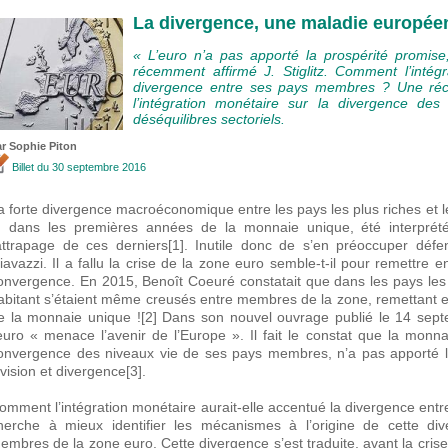
La divergence, une maladie europée
« L’euro n’a pas apporté la prospérité promise
récemment affirmé J. Stiglitz. Comment l’intégr
divergence entre ses pays membres ? Une réce
l’intégration monétaire sur la divergence des
déséquilibres sectoriels.
r Sophie Piton
Billet
du 30 septembre 2016
a forte divergence macroéconomique entre les pays les plus riches et l
, dans les premières années de la monnaie unique, été interprét
attrapage de ces derniers[1]. Inutile donc de s’en préoccuper défe
iavazzi. Il a fallu la crise de la zone euro semble-t-il pour remettre 
onvergence. En 2015, Benoît Coeuré constatait que dans les pays les 
abitant s’étaient même creusés entre membres de la zone, remettant e
e la monnaie unique ![2] Dans son nouvel ouvrage publié le 14 septem
’euro « menace l’avenir de l’Europe ». Il fait le constat que la mon
onvergence des niveaux vie de ses pays membres, n’a pas apporté la
ivision et divergence[3].
omment l’intégration monétaire aurait-elle accentué la divergence entr
herche à mieux identifier les mécanismes à l’origine de cette d
embres de la zone euro. Cette divergence s’est traduite, avant la crise, p