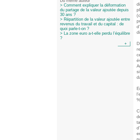
Du même auteur
d
> Comment expliquer la déformation
p
du partage de la valeur ajoutée depuis
30 ans ?
(
> Répartition de la valeur ajoutée entre
p
revenus du travail et du capital : de
d
quoi parle-t-on ?
d
> La zone euro a-t-elle perdu l’équilibre
?
D
+
r
c
é
A
s
d
E
l
%
C
d
t
d
e
p