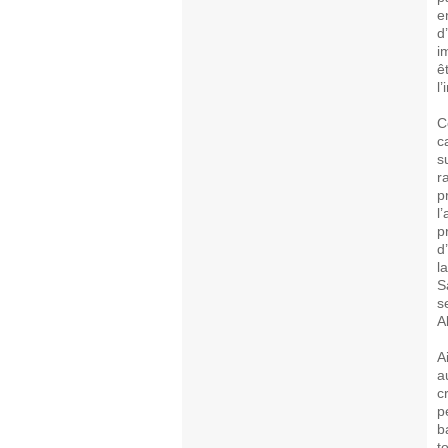
e
d
i
ê
l
C
c
s
r
p
l
p
d
l
S
s
A
A
a
c
p
b
t