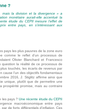
nne ?
, mais la division et la divergence » a
ation monétaire aurait-elle accentué la
nte étude du CEPII mesure l’effet de
 prix entre pays, en s’intéressant aux
es pays les plus pauvres de la zone euro
ée comme le reflet d’un processus de
ndaient Olivier Blanchard et Francesco
en question la réalité de ce processus de
plus touchés, les écarts de revenus par
n cause l’un des objectifs fondamentaux
bre 2016, J. Stiglitz affirme ainsi que
naie unique, plutôt que de permettre une
 prospérité promise, mais au contraire
e les pays ?
Une récente étude du CEPII
ivergence macroéconomique entre pays
ar de forts différentiels d'inflation. Ces