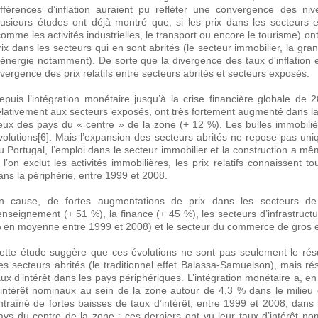
ifférences d’inflation auraient pu refléter une convergence des n
lusieurs études ont déjà montré que, si les prix dans les secteurs 
comme les activités industrielles, le transport ou encore le tourisme) on
rix dans les secteurs qui en sont abrités (le secteur immobilier, la grand
’énergie notamment). De sorte que la divergence des taux d'inflation e
ivergence des prix relatifs entre secteurs abrités et secteurs exposés.
epuis l’intégration monétaire jusqu’à la crise financière globale de 2
elativement aux secteurs exposés, ont très fortement augmenté dans la 
eux des pays du « centre » de la zone (+ 12 %). Les bulles immobiliè
volutions[6]. Mais l’expansion des secteurs abrités ne repose pas uni
u Portugal, l’emploi dans le secteur immobilier et la construction a m
i l’on exclut les activités immobilières, les prix relatifs connaissent
ans la périphérie, entre 1999 et 2008.
n cause, de fortes augmentations de prix dans les secteurs de l
’enseignement (+ 51 %), la finance (+ 45 %), les secteurs d’infrastructu
 en moyenne entre 1999 et 2008) et le secteur du commerce de gros et
ette étude suggère que ces évolutions ne sont pas seulement le résul
es secteurs abrités (le traditionnel effet Balassa-Samuelson), mais ré
aux d’intérêt dans les pays périphériques. L’intégration monétaire a, 
’intérêt nominaux au sein de la zone autour de 4,3 % dans le milie
ntraîné de fortes baisses de taux d’intérêt, entre 1999 et 2008, dans
ays du centre de la zone : ces derniers ont vu leur taux d’intérêt n