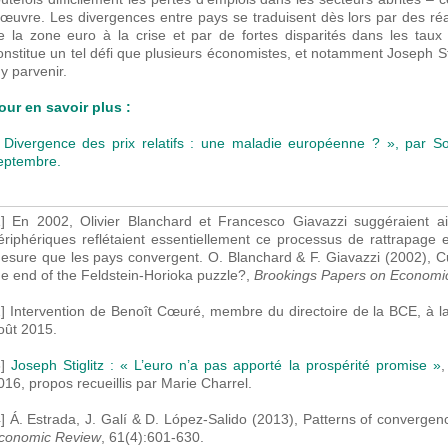
’œuvre. Les divergences entre pays se traduisent dès lors par des r
e la zone euro à la crise et par de fortes disparités dans les ta
onstitue un tel défi que plusieurs économistes, et notamment Joseph Sti
 y parvenir.
our en savoir plus :
 Divergence des prix relatifs : une maladie européenne ? », par S
eptembre.
1] En 2002, Olivier Blanchard et Francesco Giavazzi suggéraient ai
ériphériques reflétaient essentiellement ce processus de rattrapage e
esure que les pays convergent. O. Blanchard & F. Giavazzi (2002), Cur
he end of the Feldstein-Horioka puzzle?,
Brookings Papers on Economic 
2] Intervention de Benoît Cœuré, membre du directoire de la BCE, à 
oût 2015.
3]
Joseph Stiglitz : « L’euro n’a pas apporté la prospérité promise »
016, propos recueillis par Marie Charrel.
4] Á. Estrada, J. Galí & D. López-Salido (2013), Patterns of converge
conomic Review
, 61(4):601-630.