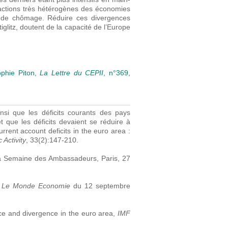
éactions très hétérogènes des économies
ux de chômage. Réduire ces divergences
glitz, doutent de la capacité de l’Europe
ophie Piton,
La Lettre du CEPII
, n°369,
nsi que les déficits courants des pays
t que les déficits devaient se réduire à
rent account deficits in the euro area :
Activity
, 33(2):147-210.
la Semaine des Ambassadeurs, Paris, 27
,
Le Monde Economie
du 12 septembre
nce and divergence in the euro area,
IMF