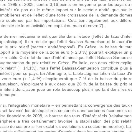
ntre 1995 et 2008, contre 3,16 points en moyenne pour les pays du c
’intérêt n’a pas eu le même impact sur le secteur abrité que sur le
mmobilières et de l’effet d’une forte croissance de la demande domes
tre soutenue par les importations. Cela tient également aux diffé
’intensité de leurs activités en capital ou main d’œuvre[7].
e dernier mécanisme est quantifié dans l’étude (l’effet du taux d’inté
apitalistique). Il en résulte que l’effet Balassa-Samuelson et le taux d’i
ur le prix relatif (secteur abrité/exposé). En Grèce, la baisse du ta
apport à la moyenne de la zone euro (- 2,3 %) pourrait expliquer un 
rix relatifs. Cet effet du taux d’intérêt ainsi que l’effet Balassa Samue
’augmentation du prix relatif en Grèce. En Italie, ces deux effets exp
rix relatif (+ 14,1%), mais l’effet Balassa-Samuelson contribue plus 
’intérêt pour ce pays. En Allemagne, la faible augmentation du taux d'
a zone euro (+ 1,4 %) n’expliquerait que 7 % de la baisse du prix rela
amuelson, n’expliquent à eux deux que 26 % de la baisse du prix rela
emblent donc avoir joué un rôle beaucoup plus important dans les évo
llemagne.
insi, l’intégration monétaire – en permettant la convergence des tau
urait favorisé les déséquilibres sectoriels dans certaines économies d
rise financière de 2008, la hausse des taux d’intérêt réels (relativem
ériphérie a très certainement favorisé la stabilisation des prix rela
aisse de ces prix si l’on exclut les évolutions du secteur immobilier).
outefois difficilement les pertes d’emplois dans les secteurs abrités – 