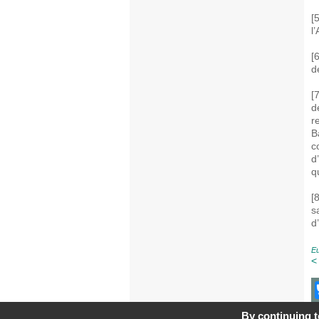
[
l
[
d
[
d
r
B
c
d
q
[
s
d
E
<
By continuing to