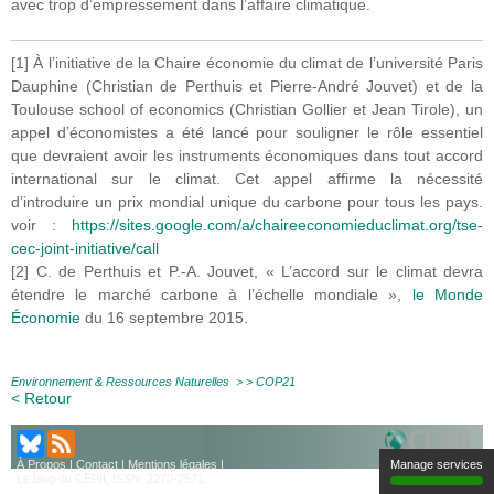
avec trop d’empressement dans l’affaire climatique.
[1] À l’initiative de la Chaire économie du climat de l’université Paris
Dauphine (Christian de Perthuis et Pierre-André Jouvet) et de la
Toulouse school of economics (Christian Gollier et Jean Tirole), un
appel d’économistes a été lancé pour souligner le rôle essentiel
que devraient avoir les instruments économiques dans tout accord
international sur le climat. Cet appel affirme la nécessité
d’introduire un prix mondial unique du carbone pour tous les pays.
voir :
https://sites.google.com/a/chaireeconomieduclimat.org/tse-
cec-joint-initiative/call
[2] C. de Perthuis et P.-A. Jouvet, « L’accord sur le climat devra
étendre le marché carbone à l’échelle mondiale »,
le Monde
Économie
du 16 septembre 2015.
Environnement & Ressources Naturelles
> >
COP21
< Retour
Manage services
À Propos
|
Contact
|
Mentions légales
|
Le blog du CEPII, ISSN: 2270-2571