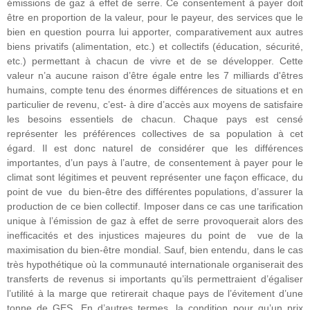
émissions de gaz à effet de serre. Ce consentement à payer doit
être en proportion de la valeur, pour le payeur, des services que le
bien en question pourra lui apporter, comparativement aux autres
biens privatifs (alimentation, etc.) et collectifs (éducation, sécurité,
etc.) permettant à chacun de vivre et de se développer. Cette
valeur n’a aucune raison d’être égale entre les 7 milliards d'êtres
humains, compte tenu des énormes différences de situations et en
particulier de revenu, c’est- à dire d’accès aux moyens de satisfaire
les besoins essentiels de chacun. Chaque pays est censé
représenter les préférences collectives de sa population à cet
égard. Il est donc naturel de considérer que les différences
importantes, d’un pays à l’autre, de consentement à payer pour le
climat sont légitimes et peuvent représenter une façon efficace, du
point de vue du bien-être des différentes populations, d’assurer la
production de ce bien collectif. Imposer dans ce cas une tarification
unique à l’émission de gaz à effet de serre provoquerait alors des
inefficacités et des injustices majeures du point de vue de la
maximisation du bien-être mondial. Sauf, bien entendu, dans le cas
très hypothétique où la communauté internationale organiserait des
transferts de revenus si importants qu’ils permettraient d’égaliser
l’utilité à la marge que retirerait chaque pays de l’évitement d’une
tonne de GES. En d’autres termes, la condition pour qu’un prix