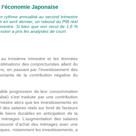
 l’économie Japonaise
 en rythme annualisé au second trimestre
 en avril dernier, un rebond du PIB réel
rimestre. Si bien que son recul de 1,6 %
sion a pris les analystes de court.
 au troisième trimestre et les données
estimations des conjoncturistes allant du
s, en passant par l’investissement des
ortante de la contribution négative du
faible progression de leur consommation
isé) s’est traduite par une contribution
imestre alors que les investissements en
 des salaires réels sur fond de facteurs
de biens durables en anticipation de la
 ménages. L’augmentation des salaires
e pouvoir d’achat des ménages avec une
bliques, notamment les investissements, a