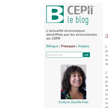
L'actualité économique
déchiffrée par les économistes
du CEPII
Bilingue
|
Français
|
Anglais
L
p
r
e
d
L
e
p
l
c
h
n
Evelyne Dourille-Feer
i
é