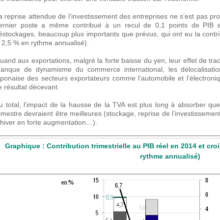
a reprise attendue de l’investissement des entreprises ne s’est pas 
ernier poste a même contribué à un recul de 0,1 points de PIB e
éstockages, beaucoup plus importants que prévus, qui ont eu la contrib
- 2,5 % en rythme annualisé).
uand aux exportations, malgré la forte baisse du yen, leur effet de trac
anque de dynamisme du commerce international, les délocalisatio
aponaise des secteurs exportateurs comme l’automobile et l’électroni
e résultat décevant.
u total, l’impact de la hausse de la TVA est plus long à absorber q
rimestre devraient être meilleures (stockage, reprise de l’investisseme
’hiver en forte augmentation…).
Graphique : Contribution trimestrielle au PIB réel en 2014 et croi
rythme annualisé)