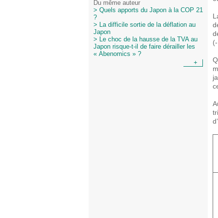
Du même auteur
> Quels apports du Japon à la COP 21
L
?
d
> La difficile sortie de la déflation au
Japon
d
> Le choc de la hausse de la TVA au
(
Japon risque-t-il de faire dérailler les
« Abenomics » ?
Q
+
m
j
c
A
t
d