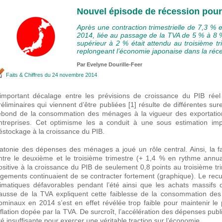
Nouvel épisode de récession pour
Après une contraction trimestrielle de 7,3 %
2014, liée au passage de la TVA de 5 % à 8 %
supérieur à 2 % était attendu au troisième t
replongeant l’économie japonaise dans la réces
Par Evelyne Dourille-Feer
Faits & Chiffres
du 24 novembre 2014
’important décalage entre les prévisions de croissance du PIB réel
réliminaires qui viennent d’être publiées [1] résulte de différentes sur
ebond de la consommation des ménages à la vigueur des exportation
ntreprises. Cet optimisme les a conduit à une sous estimation imp
éstockage à la croissance du PIB.
’atonie des dépenses des ménages a joué un rôle central. Ainsi, la 
ntre le deuxième et le troisième trimestre (+ 1,4 % en rythme annual
ositive à la croissance du PIB de seulement 0,8 points au troisième tr
ogements continuaient de se contracter fortement (graphique). Le recul
limatiques défavorables pendant l’été ainsi que les achats massifs 
ausse de la TVA expliquent cette faiblesse de la consommation des
ominaux en 2014 s’est en effet révélée trop faible pour maintenir l
nflation dopée par la TVA. De surcroît, l’accélération des dépenses pu
té insuffisante pour exercer une véritable traction sur l’économie.