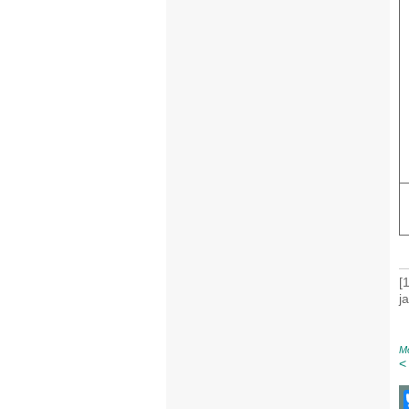
[
j
Mo
<