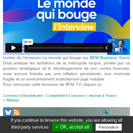
Invitée de l’émission
Le monde qui bouge
sur
BFM Business
, Deniz
Ünal analyse les ambitions de la métropole turque, portée par sa
position stratégique et le développement de son centre financier,
mais encore freinée par une inflation persistante, une monnaie
fragile et un environnement institutionnel jugé instable.
Pour retrouver cette émission de BFM TV, cliquez
ici
.
Commerce & Mondialisation
|
Compétitivité & Croissance
|
Monnaie & Finance
< Retour
À Propos
|
Contact
|
Mentions légales
|
If you continue to browse this website, you are allowing all
Le blog du CEPII, ISSN: 2270-2571
third-party services
✓ OK, accept all
Personalize