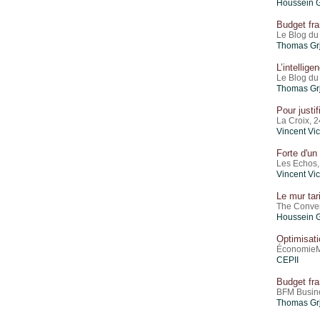
Houssein 
Budget fra
Le Blog du 
Thomas Gr
L’intellig
Le Blog du 
Thomas Gr
Pour justi
La Croix, 2
Vincent Vi
Forte d'un
Les Echos, 
Vincent Vi
Le mur tar
The Convers
Houssein 
Optimisati
ÉconomieMat
CEPII
Budget fra
BFM Busines
Thomas Gr