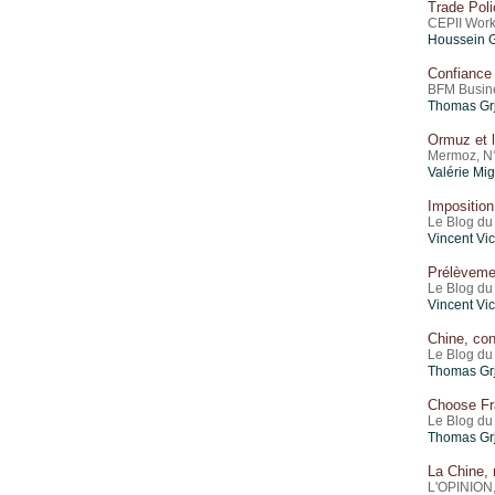
Trade Pol
CEPII Work
Houssein 
Confiance 
BFM Busines
Thomas Gr
Ormuz et l
Mermoz, N°1
Valérie Mi
Imposition
Le Blog du 
Vincent Vi
Prélèvemen
Le Blog du 
Vincent Vi
Chine, conc
Le Blog du 
Thomas Gr
Choose Fra
Le Blog du 
Thomas Gr
La Chine, 
L'OPINION,