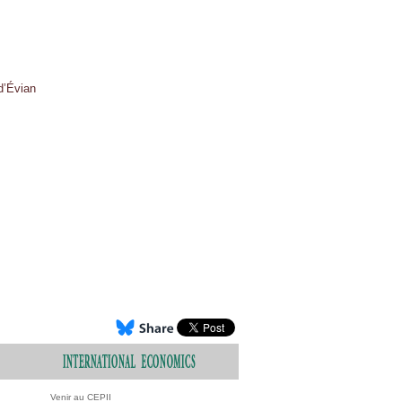
d’Évian
Venir au CEPII