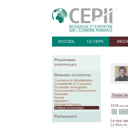
ACCUEIL
LE CEPII
REC
Programmes
scientifiques
Domaines d'expertise
Commerce & Mondialisation
Compétitivité & Croissance
Economies émergentes
Environnement & Ressources
Naturelles
Europe
Migrations
Monnaie & Finance
1576 docume
Politique économique
>
>>>
Partenariats
Le mur tar
Le Blog du 