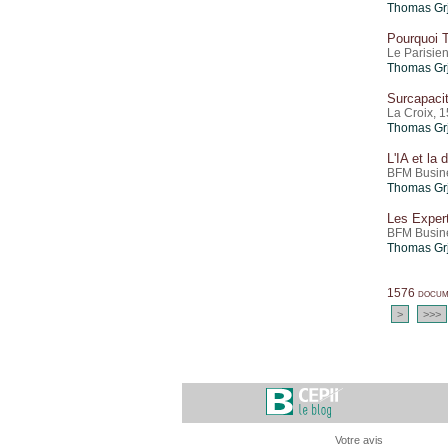
Thomas Gr
Pourquoi T
Le Parisien
Thomas Gr
Surcapacit
La Croix, 1
Thomas Gr
L'IA et la
BFM Busine
Thomas Gr
Les Expert
BFM Busine
Thomas Gr
1576 docume
>
>>>
Votre avis