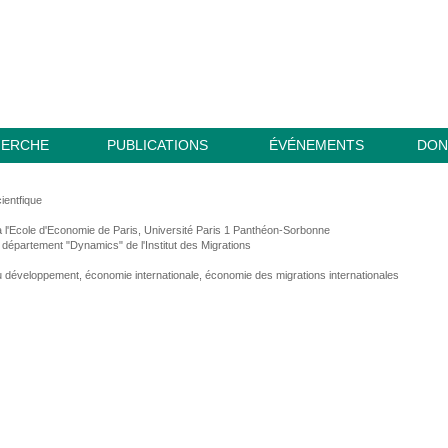
HERCHE
PUBLICATIONS
ÉVÉNEMENTS
DON
ientfique
 l'Ecole d'Economie de Paris, Université Paris 1 Panthéon-Sorbonne
 département "Dynamics" de l'Institut des Migrations
développement, économie internationale, économie des migrations internationales