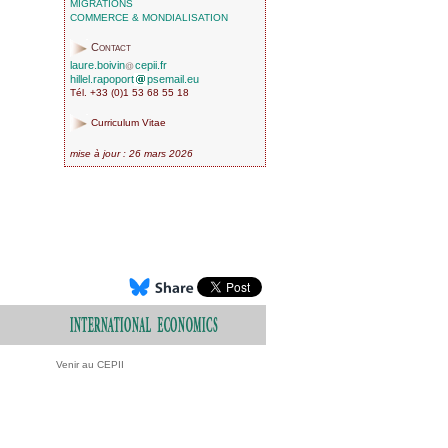
MIGRATIONS
COMMERCE & MONDIALISATION
Contact
laure.boivin
cepii.fr
hillel.rapoport
psemail.eu
Tél. +33 (0)1 53 68 55 18
Curriculum Vitae
mise à jour : 26 mars 2026
Venir au CEPII