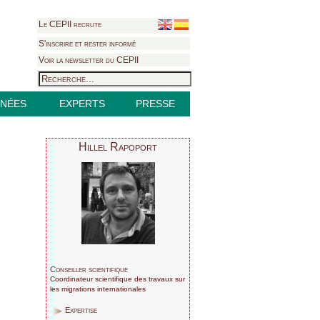
Le CEPII recrute
S'inscrire et rester informé
Voir la newsletter du CEPII
NÉES
EXPERTS
PRESSE
Hillel Rapoport
Conseiller scientifique
Coordinateur scientifique des travaux sur
les migrations internationales
Expertise