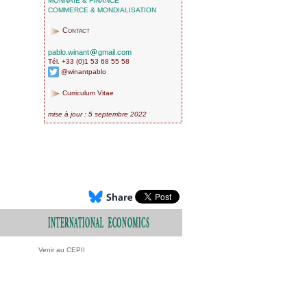
MONNAIE & FINANCE
COMMERCE & MONDIALISATION
Contact
pablo.winant
gmail.com
Tél. +33 (0)1 53 68 55 58
@winantpablo
Curriculum Vitae
mise à jour : 5 septembre 2022
Venir au CEPII