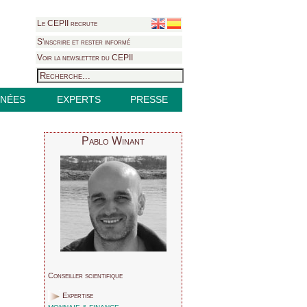
Le CEPII recrute
S'inscrire et rester informé
Voir la newsletter du CEPII
NÉES
EXPERTS
PRESSE
Pablo Winant
Conseiller scientifique
Expertise