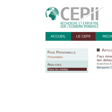
ACCUEIL
LE CEPII
REC
Articl
Page Personnelle
Pays émerg
Présentation
des dettes 
lesechos.fr
Analyses
Benjamin 
Dans les médias