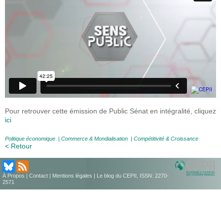
Pour retrouver cette émission de Public Sénat en intégralité, cliquez
ici
Politique économique
|
Commerce & Mondialisation
|
Compétitivité & Croissance
< Retour
À Propos
|
Contact
|
Mentions légales
| Le blog du CEPII, ISSN: 2270-
2571