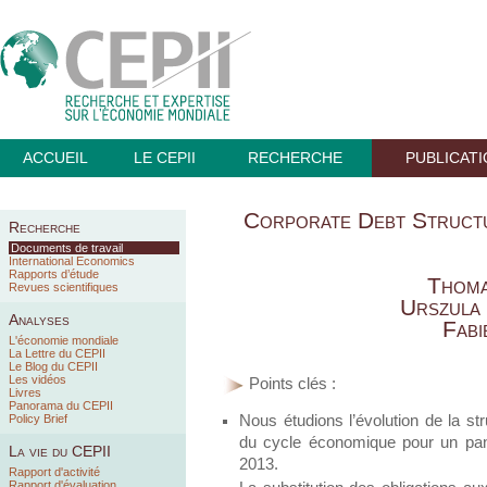
ACCUEIL
LE CEPII
RECHERCHE
PUBLICAT
Corporate Debt Struct
Recherche
Documents de travail
International Economics
Rapports d’étude
Thoma
Revues scientifiques
Urszula
Analyses
Fabi
L'économie mondiale
La Lettre du CEPII
Le Blog du CEPII
Les vidéos
Points clés :
Livres
Panorama du CEPII
Nous étudions l’évolution de la st
Policy Brief
du cycle économique pour un pane
La vie du CEPII
2013.
Rapport d'activité
Rapport d'évaluation