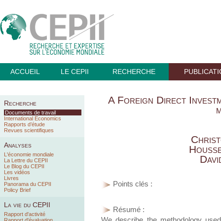
ACCUEIL
LE CEPII
RECHERCHE
PUBLICAT
A Foreign Direct Invest
Recherche
Documents de travail
International Economics
Rapports d’étude
Revues scientifiques
Chris
Analyses
Housse
L'économie mondiale
Davi
La Lettre du CEPII
Le Blog du CEPII
Les vidéos
Livres
Points clés :
Panorama du CEPII
Policy Brief
La vie du CEPII
Résumé :
Rapport d'activité
We describe the methodology used 
Rapport d'évaluation