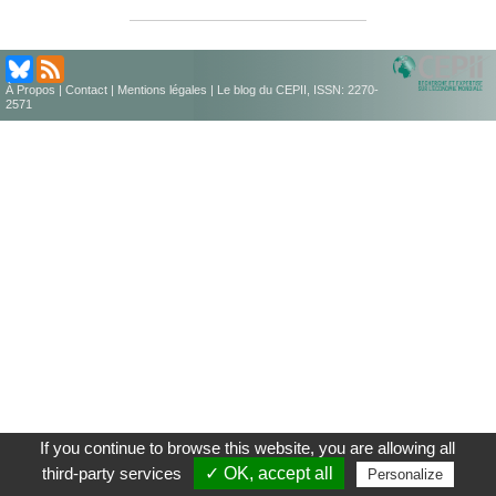
À Propos
|
Contact
|
Mentions légales
| Le blog du CEPII, ISSN: 2270-
2571
If you continue to browse this website, you are allowing all
third-party services
✓ OK, accept all
Personalize