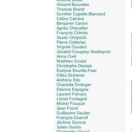
Vincent Bouvatier
Thomas Brand
Gunther Capelle-Blancard
Céline Carrère
Benjamin Carton
Agnès Chevallier
François Chimits
Xavier Chojnicki
Pierre Cotterlaz
Virginie Coudert
Jézabel Couppey-Soubeyran
Anna Creti
Matthieu Crozet
Christophe Destais
Evelyne Dourille-Feer
Gilles Dufrénot
Anthony Edo
Charlotte Emlinger
Etienne Espagne
Laurent Ferrara
Lionel Fontagné
Michel Fouquin
Jean Fouré
Guillaume Gaulier
François Geerolf
Jérôme Gonnot
Julien Gooris
Christophe Gouel