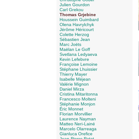
Julien Gourdon
Carl Grekou
Thomas Grjebine
Houssein Guimbard
Olena Havrylchyk
Jérôme Héricourt
Colette Herzog
Sébastien Jean
Marc Joëts
Maëlan Le Goff
Svetlana Ledyaeva
Kevin Lefebvre
Françoise Lemoine
Stéphane Lhuissier
Thierry Mayer
Isabelle Méjean
Valérie Mignon
Daniel Mirza
Cristina Mitaritonna
Francesco Molteni
Stéphanie Monjon
Éric Monnet
Florian Morvillier
Laurence Nayman
Matteo Neri-Lainé
Marcelo Olarreaga
Gianluca Orefice
Jean-Pierre Patat