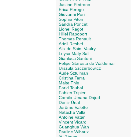
Justine Pedrono
Erica Perego
Giovanni Peri
Sophie Piton
Sandra Poncet
Lionel Ragot
Hillel Rapoport
Thomas Renault
Ariell Reshef
Alix de Saint Vaulry
Leysa Maty Sall
Gianluca Santoni
Felipe Starosta de Waldemar
Urszula Szczerbowicz
Aude Sztulman
Cristina Terra
Malte Thie
Farid Toubal
Fabien Tripier
Camilo Umana Dajud
Deniz Ünal
Jérôme Valette
Natacha Valla
Antoine Vatan
Vincent Vicard
Guanghua Wan
Pauline Wibaux
Yu Zheng