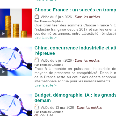
Lire la suite >
Choose France : un succès en trompe
du
Vidéo
5 juin 2026
- Dans les médias
Par
Thomas Grjebine
Quel bilan tirer des sommets Choose France ? Cet
l’industrie française depuis 2017 et sur les orie
ces dernières années, entre attractivité, réindustria
Lire la suite >
Chine, concurrence industrielle et att
l’épreuve
du
Vidéo
5 juin 2026
- Dans les médias
Par
Thomas Grjebine
Face à la montée en puissance industrielle de 
moyens de préserver sa compétitivité. Dans le m
de la France reste au cœur des débats économi
internationale accrue pour les investissements.
Lire la suite >
Budget, démographie, IA : les grand
demain
du
Vidéo
13 mai 2026
- Dans les médias
Par
Thomas Grjebine
00:11:56