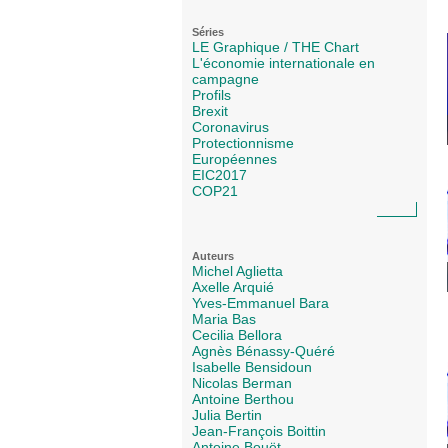
Séries
LE Graphique / THE Chart
L'économie internationale en
campagne
Profils
Brexit
Coronavirus
Protectionnisme
Européennes
EIC2017
COP21
Auteurs
Michel Aglietta
Axelle Arquié
Yves-Emmanuel Bara
Maria Bas
Cecilia Bellora
Agnès Bénassy-Quéré
Isabelle Bensidoun
Nicolas Berman
Antoine Berthou
Julia Bertin
Jean-François Boittin
Antoine Bouët