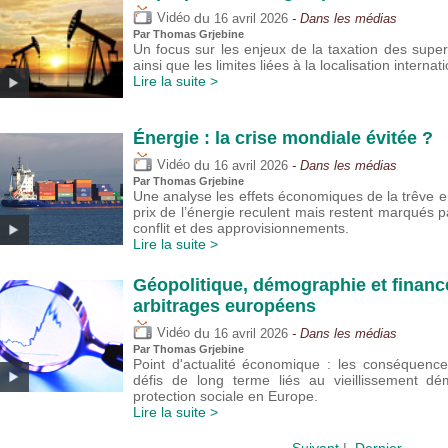
du
Vidéo
16 avril 2026
- Dans les médias
Par
Thomas Grjebine
Un focus sur les enjeux de la taxation des super
ainsi que les limites liées à la localisation interna
Lire la suite >
Énergie : la crise mondiale évitée ?
du
Vidéo
16 avril 2026
- Dans les médias
Par
Thomas Grjebine
Une analyse les effets économiques de la trêve ent
prix de l’énergie reculent mais restent marqués pa
conflit et des approvisionnements.
Lire la suite >
Géopolitique, démographie et financ
arbitrages européens
du
Vidéo
16 avril 2026
- Dans les médias
Par
Thomas Grjebine
Point d'actualité économique : les conséquenc
défis de long terme liés au vieillissement d
protection sociale en Europe.
Lire la suite >