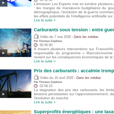
L’émission Les Experts met en lumière plusieu
: les marges de manœuvre budgétaires du gouver
démographique, l’évolution de la guerre commer
les effets potentiels de l’intelligence artificielle sur
Lire la suite >
Carburants sous tension : entre guer
du
Vidéo
7 mai 2026
- Dans les médias
Par
Thomas Grjebine
00:45:00
À travers plusieurs interventions sur FranceIn
responsable du programme « Macroéconomie et
revient sur les conséquences économiques de la f
Lire la suite >
Prix des carburants : accalmie trom
du
Vidéo
16 avril 2026
- Dans les médias
Par
Thomas Grjebine
02:56:23
La stagnation des prix des carburants, les lim
tensions persistantes sur l’approvisionnement, da
l’évolution du marché.
Lire la suite >
Superprofits énergétiques : une taxa