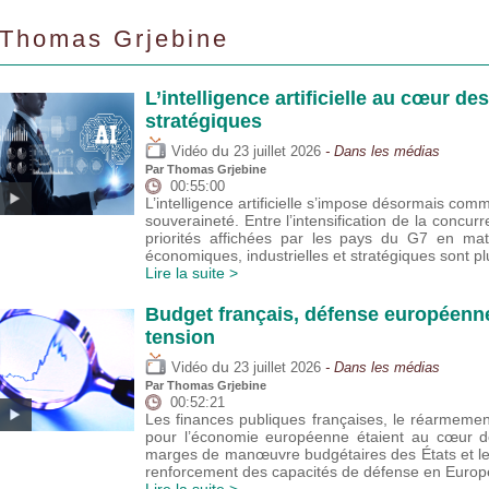
Thomas Grjebine
L’intelligence artificielle au cœur de
stratégiques
du
Vidéo
23 juillet 2026
- Dans les médias
Par
Thomas Grjebine
00:55:00
L’intelligence artificielle s’impose désormais com
souveraineté. Entre l’intensification de la concur
priorités affichées par les pays du G7 en mat
économiques, industrielles et stratégiques sont 
Lire la suite >
Budget français, défense européenne
tension
du
Vidéo
23 juillet 2026
- Dans les médias
Par
Thomas Grjebine
00:52:21
Les finances publiques françaises, le réarmeme
pour l’économie européenne étaient au cœur de
marges de manœuvre budgétaires des États et l
renforcement des capacités de défense en Europ