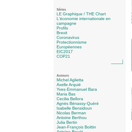
Séries
LE Graphique / THE Chart
L'économie internationale en
campagne
Profils
Brexit
Coronavirus
Protectionnisme
Européennes
EIC2017
COP21
Auteurs
Michel Aglietta
Axelle Arquié
Yves-Emmanuel Bara
Maria Bas
Cecilia Bellora
Agnès Bénassy-Quéré
Isabelle Bensidoun
Nicolas Berman
Antoine Berthou
Julia Bertin
Jean-François Boittin
Antoine Bouët