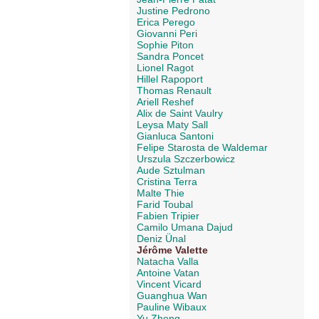
Justine Pedrono
Erica Perego
Giovanni Peri
Sophie Piton
Sandra Poncet
Lionel Ragot
Hillel Rapoport
Thomas Renault
Ariell Reshef
Alix de Saint Vaulry
Leysa Maty Sall
Gianluca Santoni
Felipe Starosta de Waldemar
Urszula Szczerbowicz
Aude Sztulman
Cristina Terra
Malte Thie
Farid Toubal
Fabien Tripier
Camilo Umana Dajud
Deniz Ünal
Jérôme Valette
Natacha Valla
Antoine Vatan
Vincent Vicard
Guanghua Wan
Pauline Wibaux
Yu Zheng