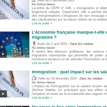
du
Billet
8 décembre 2025
Par
Jérôme Valette
La lettre du CEPII n° 436, « Immigration et délin
largement relayée. Cependant, elle a parfois é
des interprétations s’éloignant de son message ini
des clarifications sur la nature même de la relati
Lire la suite >
L’économie française manque-t-elle d
migratoire ?
du
Audio
2 avril 2025
- Dans les médias
Par
Jérôme Valette
À revers des discours politiques, les acteurs
migratoire volontariste qui permette de palie
nombreux secteurs et de stimuler l'innovation et l
Lire la suite >
Immigration : quel impact sur les sal
du
Vidéo
19 décembre 2023
- Dans les médias
Par
Jérôme Valette
L'impact de l'immigration sur le salaire moyen des 
Jérôme Valette, en précisant que ses effets 
l'ampleur et aussi de la soudaineté des vagues mi
Lire la suite >
Pourquoi le lien entre immigration et