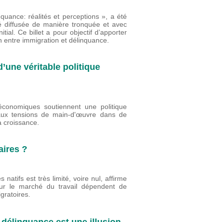
quance: réalités et perceptions », a été
té diffusée de manière tronquée et avec
tial. Ce billet a pour objectif d’apporter
on entre immigration et délinquance.
’une véritable politique
 économiques soutiennent une politique
r aux tensions de main-d'œuvre dans de
a croissance.
aires ?
natifs est très limité, voire nul, affirme
sur le marché du travail dépendent de
gratoires.
 délinquance est une illusion