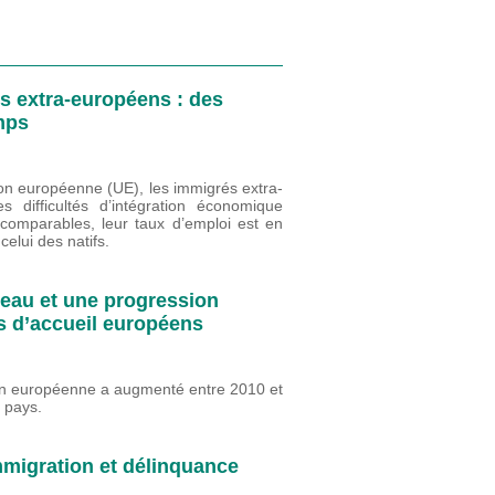
s extra-européens : des
temps
ion européenne (UE), les immigrés extra-
 difficultés d’intégration économique
 comparables, leur taux d’emploi est en
elui des natifs.
veau et une progression
ys d’accueil européens
ion européenne a augmenté entre 2010 et
s pays.
mmigration et délinquance