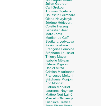
Julien Gourdon
Carl Grekou
Thomas Grjebine
Houssein Guimbard
Olena Havrylchyk
Jérôme Héricourt
Colette Herzog
Sébastien Jean
Marc Joëts
Maëlan Le Goff
Svetlana Ledyaeva
Kevin Lefebvre
Françoise Lemoine
Stéphane Lhuissier
Thierry Mayer
Isabelle Méjean
Valérie Mignon
Daniel Mirza
Cristina Mitaritonna
Francesco Molteni
Stéphanie Monjon
Éric Monnet
Florian Morvillier
Laurence Nayman
Matteo Neri-Lainé
Marcelo Olarreaga
Gianluca Orefice
Jean-Pierre Patat