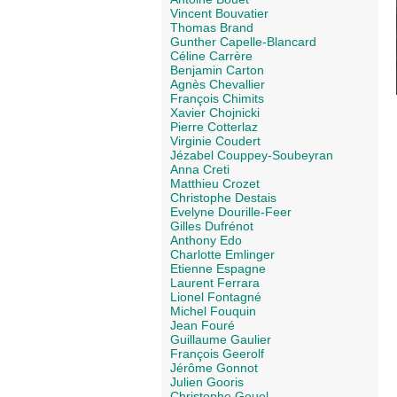
Vincent Bouvatier
Thomas Brand
Gunther Capelle-Blancard
Céline Carrère
Benjamin Carton
Agnès Chevallier
François Chimits
Xavier Chojnicki
Pierre Cotterlaz
Virginie Coudert
Jézabel Couppey-Soubeyran
Anna Creti
Matthieu Crozet
Christophe Destais
Evelyne Dourille-Feer
Gilles Dufrénot
Anthony Edo
Charlotte Emlinger
Etienne Espagne
Laurent Ferrara
Lionel Fontagné
Michel Fouquin
Jean Fouré
Guillaume Gaulier
François Geerolf
Jérôme Gonnot
Julien Gooris
Christophe Gouel