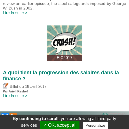
review an earlier episode, the steel safeguards imposed by George
W. Bush in 2002.
Lire la suite >
EIC2017
À quoi tient la progression des salaires dans la
finance ?
du
Billet
18 avril 2017
Par
Ariell Reshef
Lire la suite >
By continuing to scroll,
you are allowing all third-party
À Propos
|
Contact
|
Mentions légales
| Le blog du CEPII, ISSN: 2270-
services
✓ OK, accept all
Personalize
2571