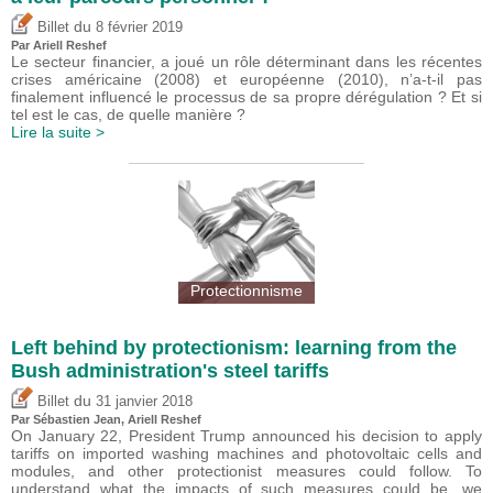
du
Billet
8 février 2019
Par
Ariell Reshef
Le secteur financier, a joué un rôle déterminant dans les récentes
crises américaine (2008) et européenne (2010), n’a-t-il pas
finalement influencé le processus de sa propre dérégulation ? Et si
tel est le cas, de quelle manière ?
Lire la suite >
Protectionnisme
Left behind by protectionism: learning from the
Bush administration's steel tariffs
du
Billet
31 janvier 2018
Par
Sébastien Jean
,
Ariell Reshef
On January 22, President Trump announced his decision to apply
tariffs on imported washing machines and photovoltaic cells and
modules, and other protectionist measures could follow. To
understand what the impacts of such measures could be, we